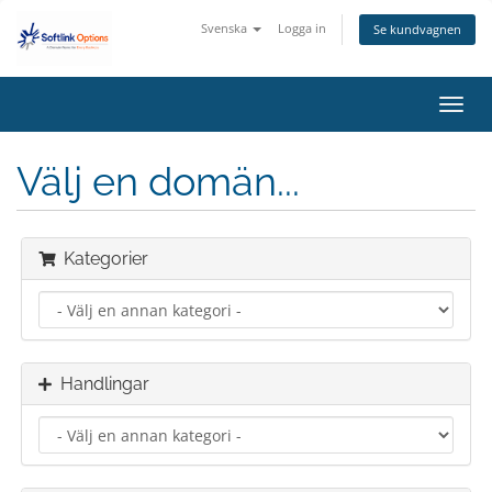
Svenska
Logga in
Se kundvagnen
Växla
navig
Välj en domän...
Kategorier
Handlingar